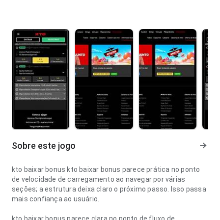
Sobre este jogo
kto baixar bonus kto baixar bonus parece prática no ponto
de velocidade de carregamento ao navegar por várias
seções; a estrutura deixa claro o próximo passo. Isso passa
mais confiança ao usuário.
kto baixar bonus parece clara no ponto de fluxo de