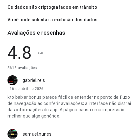
Os dados são criptografados em trânsito
Você pode solicitar a exclusão dos dados
Avaliações e resenhas
4.8
star
5618 avaliações
gabriel.reis
16 de abril de 2026
kto baixar bonus parece fácil de entender no ponto de fluxo
de navegação ao conferir avaliações; a interface não distrai
das informações do app. A página causa uma impressão
melhor que algo genérico.
samuel.nunes