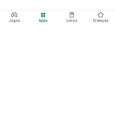
Jogos
Apps
Livros
Crianças
Google Play
Play Pass
Pontos do Play Points
Vales-presente
Resgatar
Política de reembolso