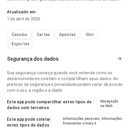
de navegação ao alternar detalhes; as ações importantes
continuam visíveis. A experiência combina bem com uso
Atualizado em
frequente.
1 de abril de 2026
Cassino
Cartas
Apostas
Slot
Esportes
Segurança dos dados
Sua segurança começa quando você entende como os
desenvolvedores coletam e compartilham seus dados. As
práticas de segurança e privacidade podem variar de acordo
com o uso, a região e a idade.
Navegação
Este app pode compartilhar estes tipos de
na Web
dados com terceiros
Informações pessoais, Informações
Este app pode coletar
financeiras e mais 6
estes tipos de dados