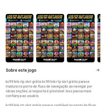
Sobre este jogo
kc99 link rtp slot grátis kc99 link rtp slot grátis parece
madura no ponto de fluxo de navegação ao navegar por
várias seções; a resposta é previsível. Isso passa mais
confiança ao usuário.
kc99 link rtp slot grátis parece confiável no ponto de fluxo