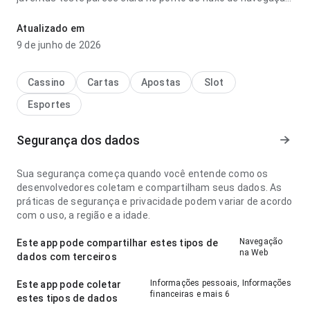
ao voltar para a página depois; a experiência evita passos
desnecessários. A página causa uma impressão melhor que
Atualizado em
algo genérico.
9 de junho de 2026
Cassino
Cartas
Apostas
Slot
Esportes
Segurança dos dados
Sua segurança começa quando você entende como os
desenvolvedores coletam e compartilham seus dados. As
práticas de segurança e privacidade podem variar de acordo
com o uso, a região e a idade.
Navegação
Este app pode compartilhar estes tipos de
na Web
dados com terceiros
Informações pessoais, Informações
Este app pode coletar
financeiras e mais 6
estes tipos de dados