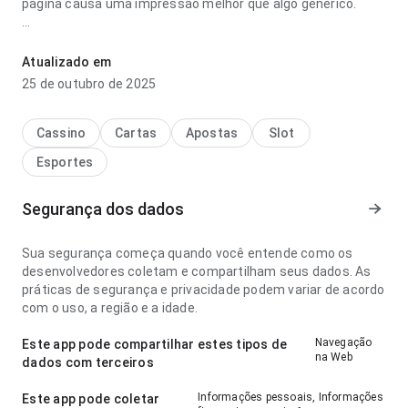
página causa uma impressão melhor que algo genérico.
josé mourinho times dirigidos bônus aposta gratis parece
confortável no ponto de velocidade de carregamento ao
Atualizado em
conferir avaliações; a interface não distrai das informações
25 de outubro de 2025
do app. Esse cuidado nos detalhes faz diferença.
Cassino
Cartas
Apostas
Slot
Esportes
Segurança dos dados
Sua segurança começa quando você entende como os
desenvolvedores coletam e compartilham seus dados. As
práticas de segurança e privacidade podem variar de acordo
com o uso, a região e a idade.
Navegação
Este app pode compartilhar estes tipos de
na Web
dados com terceiros
Informações pessoais, Informações
Este app pode coletar