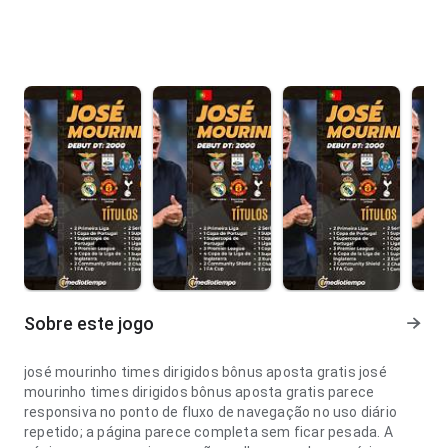
Sobre este jogo
josé mourinho times dirigidos bônus aposta gratis josé
mourinho times dirigidos bônus aposta gratis parece
responsiva no ponto de fluxo de navegação no uso diário
repetido; a página parece completa sem ficar pesada. A