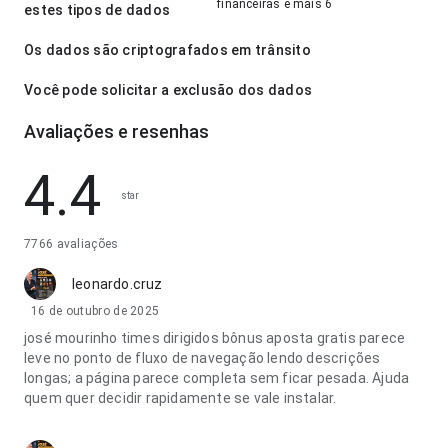
financeiras e mais 6
estes tipos de dados
Os dados são criptografados em trânsito
Você pode solicitar a exclusão dos dados
Avaliações e resenhas
4.4
star
7766 avaliações
leonardo.cruz
16 de outubro de 2025
josé mourinho times dirigidos bônus aposta gratis parece
leve no ponto de fluxo de navegação lendo descrições
longas; a página parece completa sem ficar pesada. Ajuda
quem quer decidir rapidamente se vale instalar.