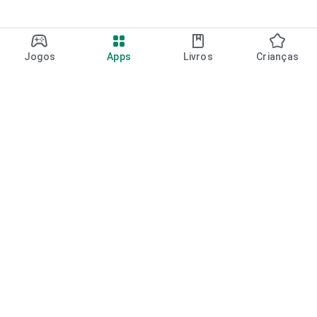
Jogos
Apps
Livros
Crianças
Google Play
Play Pass
Pontos do Play Points
Vales-presente
Resgatar
Política de reembolso