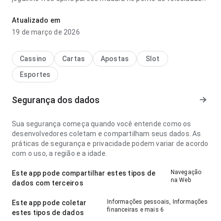
de carregamento ao alternar detalhes; a página não parece
carregada. A experiência combina bem com uso frequente.
Atualizado em
19 de março de 2026
Cassino
Cartas
Apostas
Slot
Esportes
Segurança dos dados
Sua segurança começa quando você entende como os
desenvolvedores coletam e compartilham seus dados. As
práticas de segurança e privacidade podem variar de acordo
com o uso, a região e a idade.
Navegação
Este app pode compartilhar estes tipos de
na Web
dados com terceiros
Informações pessoais, Informações
Este app pode coletar
financeiras e mais 6
estes tipos de dados