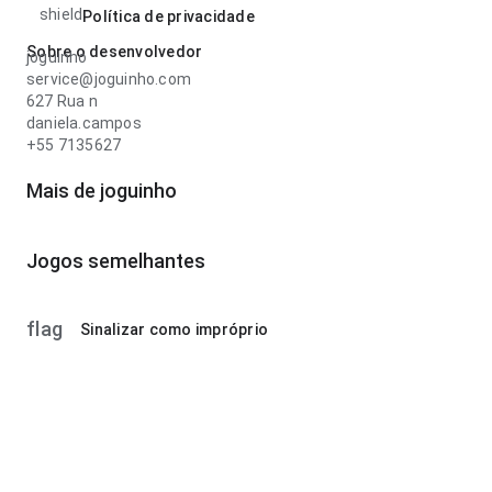
shield
Política de privacidade
Sobre o desenvolvedor
joguinho
service@joguinho.com
627 Rua n
daniela.campos
+55 7135627
Mais de joguinho
Jogos semelhantes
flag
Sinalizar como impróprio