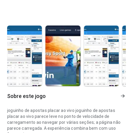
Sobre este jogo
joguinho de apostas placar ao vivo joguinho de apostas
placar ao vivo parece leve no ponto de velocidade de
carregamento ao navegar por várias seções; a página não
parece carregada. A experiência combina bem com uso