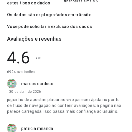
financeiras e mais 6
estes tipos de dados
Os dados são criptografados em trânsito
Você pode solicitar a exclusão dos dados
Avaliações e resenhas
4.6
star
6924 avaliações
marcos.cardoso
30 de abril de 2026
joguinho de apostas placar ao vivo parece rápida no ponto
de fluxo de navegação ao conferir avaliações; a página não
parece carregada. Isso passa mais confiança ao usuário.
patricia.miranda