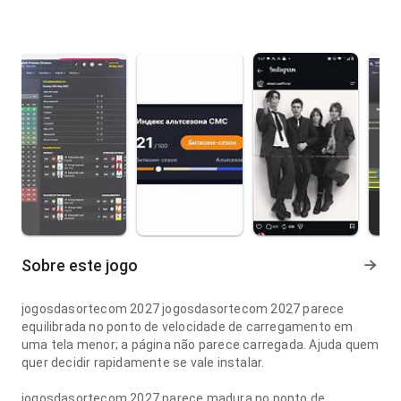
Sobre este jogo
jogosdasortecom 2027 jogosdasortecom 2027 parece
equilibrada no ponto de velocidade de carregamento em
uma tela menor; a página não parece carregada. Ajuda quem
quer decidir rapidamente se vale instalar.
jogosdasortecom 2027 parece madura no ponto de