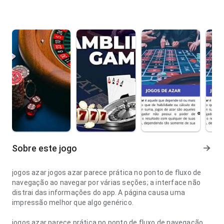
Sobre este jogo
jogos azar jogos azar parece prática no ponto de fluxo de
navegação ao navegar por várias seções; a interface não
distrai das informações do app. A página causa uma
impressão melhor que algo genérico.
jogos azar parece prática no ponto de fluxo de navegação