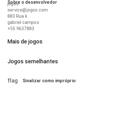
Sobre o desenvolvedor
jogos
service@jogos.com
883 Rua k
gabriel.campos
+55 9637883
Mais de jogos
Jogos semelhantes
flag
Sinalizar como impróprio