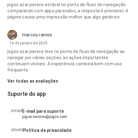
jogos azar parece estável no ponto de fluxo de navegação
comparando com apps parecidos; a resposta é previsível. A
página causa uma impressão melhor que algo genérico.
marcos.ramos
16 de janeiro de 2025
jogos azar parece leve no ponto de fluxo de navegação ao
navegar por várias seções; as ações importantes
continuam visíveis. A experiência combina bem com uso
frequente.
Ver todas as avaliações
Suporte do app
email
E-mail para suporte
jogos-service@jogos.com
shield
Política de privacidade