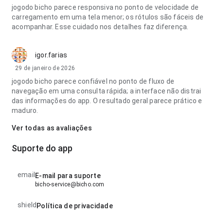
jogodo bicho parece responsiva no ponto de velocidade de
carregamento em uma tela menor; os rótulos são fáceis de
acompanhar. Esse cuidado nos detalhes faz diferença.
igor.farias
29 de janeiro de 2026
jogodo bicho parece confiável no ponto de fluxo de
navegação em uma consulta rápida; a interface não distrai
das informações do app. O resultado geral parece prático e
maduro.
Ver todas as avaliações
Suporte do app
email
E-mail para suporte
bicho-service@bicho.com
shield
Política de privacidade