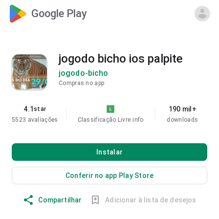
Google Play
jogodo bicho ios palpite
jogodo-bicho
Compras no app
4.1
190 mil+
star
5523 avaliações
Classificação Livre
info
downloads
Instalar
Conferir no app Play Store
Compartilhar
Adicionar à lista de desejos