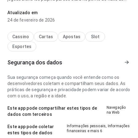
navegação ao conferir avaliações; a página não parece
carregada. A experiência combina bem com uso frequente.
Atualizado em
24 de fevereiro de 2026
Cassino
Cartas
Apostas
Slot
Esportes
Segurança dos dados
Sua segurança começa quando você entende como os
desenvolvedores coletam e compartilham seus dados. As
práticas de segurança e privacidade podem variar de acordo
com o uso, a região e a idade.
Navegação
Este app pode compartilhar estes tipos de
na Web
dados com terceiros
Informações pessoais, Informações
Este app pode coletar
financeiras e mais 6
estes tipos de dados