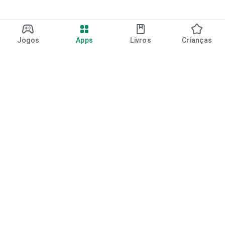
Jogos
Apps
Livros
Crianças
Google Play
Play Pass
Pontos do Play Points
Vales-presente
Resgatar
Política de reembolso