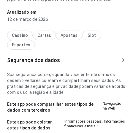
velocidade de carregamento ao navegar por várias seções;
a estrutura deixa claro o próximo passo. Isso passa mais
Atualizado em
confiança ao usuário.
12 de março de 2026
Cassino
Cartas
Apostas
Slot
Esportes
Segurança dos dados
Sua segurança começa quando você entende como os
desenvolvedores coletam e compartilham seus dados. As
práticas de segurança e privacidade podem variar de acordo
com o uso, a região e a idade.
Navegação
Este app pode compartilhar estes tipos de
na Web
dados com terceiros
Informações pessoais, Informações
Este app pode coletar
financeiras e mais 6
estes tipos de dados