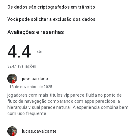
Os dados são criptografados em trânsito
Você pode solicitar a exclusão dos dados
Avaliações e resenhas
4.4
star
3247 avaliações
jose.cardoso
13 de novembro de 2025
jogadores com mais titulos vip parece fluida no ponto de
fluxo de navegação comparando com apps parecidos; a
hierarquia visual parece natural. A experiência combina bem
com uso frequente.
lucas.cavalcante