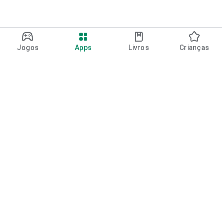
Jogos
Apps
Livros
Crianças
Google Play
Play Pass
Pontos do Play Points
Vales-presente
Resgatar
Política de reembolso