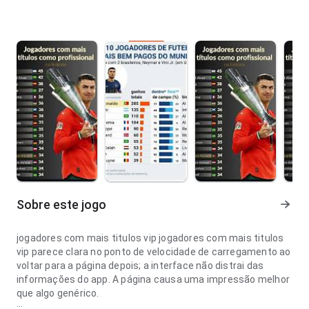
Sobre este jogo
jogadores com mais titulos vip jogadores com mais titulos
vip parece clara no ponto de velocidade de carregamento ao
voltar para a página depois; a interface não distrai das
informações do app. A página causa uma impressão melhor
que algo genérico.