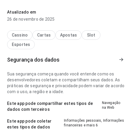
jogadores com mais titulos vip parece rápida no ponto de
velocidade de carregamento com conexão mais lenta; a
Atualizado em
hierarquia visual parece natural. Esse equilíbrio torna o app
26 de novembro de 2025
mais interessante para testar.
Cassino
Cartas
Apostas
Slot
Esportes
Segurança dos dados
Sua segurança começa quando você entende como os
desenvolvedores coletam e compartilham seus dados. As
práticas de segurança e privacidade podem variar de acordo
com o uso, a região e a idade.
Navegação
Este app pode compartilhar estes tipos de
na Web
dados com terceiros
Informações pessoais, Informações
Este app pode coletar
financeiras e mais 6
estes tipos de dados