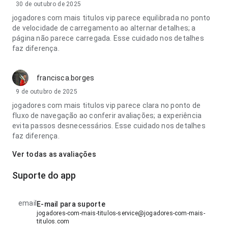
30 de outubro de 2025
jogadores com mais titulos vip parece equilibrada no ponto
de velocidade de carregamento ao alternar detalhes; a
página não parece carregada. Esse cuidado nos detalhes
faz diferença.
francisca.borges
9 de outubro de 2025
jogadores com mais titulos vip parece clara no ponto de
fluxo de navegação ao conferir avaliações; a experiência
evita passos desnecessários. Esse cuidado nos detalhes
faz diferença.
Ver todas as avaliações
Suporte do app
email
E-mail para suporte
jogadores-com-mais-titulos-service@jogadores-com-mais-
titulos.com