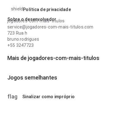
shield
Política de privacidade
Sobre o desenvolvedor
jogadores-com-mais-titulos
service@jogadores-com-mais-titulos.com
723 Rua h
bruno.rodrigues
+55 3247723
Mais de jogadores-com-mais-titulos
Jogos semelhantes
flag
Sinalizar como impróprio