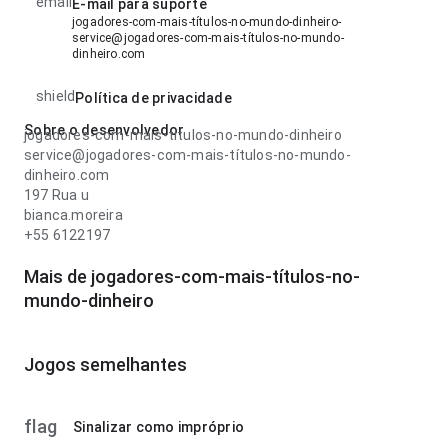
email
E-mail para suporte
jogadores-com-mais-títulos-no-mundo-dinheiro-
service@jogadores-com-mais-títulos-no-mundo-
dinheiro.com
shield
Política de privacidade
Sobre o desenvolvedor
jogadores-com-mais-títulos-no-mundo-dinheiro
service@jogadores-com-mais-títulos-no-mundo-
dinheiro.com
197 Rua u
bianca.moreira
+55 6122197
Mais de jogadores-com-mais-títulos-no-
mundo-dinheiro
Jogos semelhantes
flag
Sinalizar como impróprio