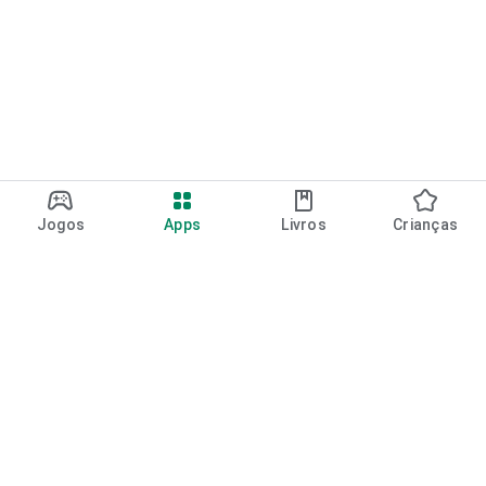
Jogos
Apps
Livros
Crianças
Google Play
Play Pass
Pontos do Play Points