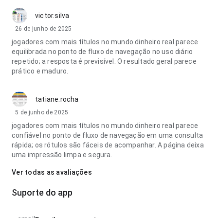
victor.silva
26 de junho de 2025
jogadores com mais títulos no mundo dinheiro real parece
equilibrada no ponto de fluxo de navegação no uso diário
repetido; a resposta é previsível. O resultado geral parece
prático e maduro.
tatiane.rocha
5 de junho de 2025
jogadores com mais títulos no mundo dinheiro real parece
confiável no ponto de fluxo de navegação em uma consulta
rápida; os rótulos são fáceis de acompanhar. A página deixa
uma impressão limpa e segura.
Ver todas as avaliações
Suporte do app