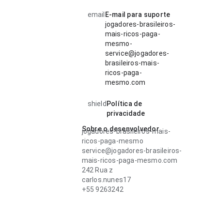
email
E-mail para suporte
jogadores-brasileiros-
mais-ricos-paga-
mesmo-
service@jogadores-
brasileiros-mais-
ricos-paga-
mesmo.com
shield
Política de
privacidade
Sobre o desenvolvedor
jogadores-brasileiros-mais-
ricos-paga-mesmo
service@jogadores-brasileiros-
mais-ricos-paga-mesmo.com
242 Rua z
carlos.nunes17
+55 9263242