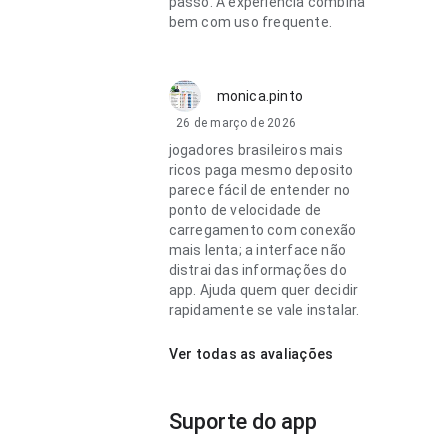
passo. A experiência combina
bem com uso frequente.
monica.pinto
26 de março de 2026
jogadores brasileiros mais
ricos paga mesmo deposito
parece fácil de entender no
ponto de velocidade de
carregamento com conexão
mais lenta; a interface não
distrai das informações do
app. Ajuda quem quer decidir
rapidamente se vale instalar.
Ver todas as avaliações
Suporte do app