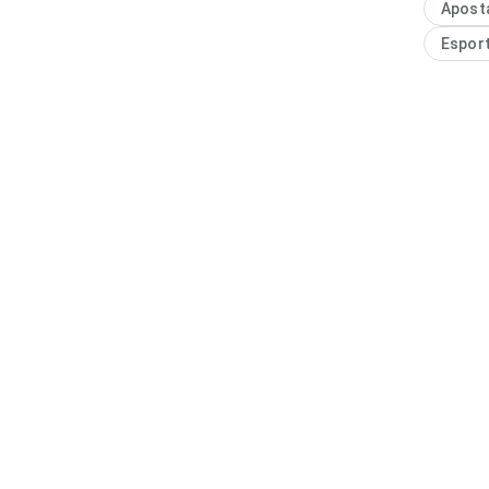
Apost
é fácil d
nos deta
Espor