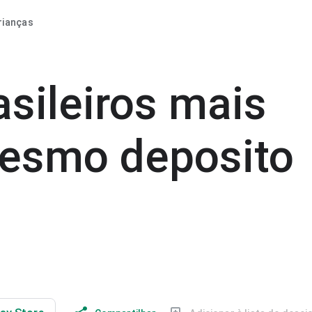
rianças
asileiros mais
mesmo deposito