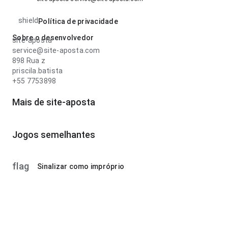
shield
Política de privacidade
Sobre o desenvolvedor
site-aposta
service@site-aposta.com
898 Rua z
priscila.batista
+55 7753898
Mais de site-aposta
Jogos semelhantes
flag
Sinalizar como impróprio