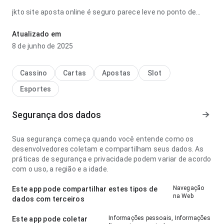
jkto site aposta online é seguro parece leve no ponto de
velocidade de carregamento comparando com apps
parecidos; o conteúdo é fácil de examinar. A página deixa
Atualizado em
uma impressão limpa e segura.
8 de junho de 2025
Cassino
Cartas
Apostas
Slot
Esportes
Segurança dos dados
Sua segurança começa quando você entende como os
desenvolvedores coletam e compartilham seus dados. As
práticas de segurança e privacidade podem variar de acordo
com o uso, a região e a idade.
Navegação
Este app pode compartilhar estes tipos de
na Web
dados com terceiros
Informações pessoais, Informações
Este app pode coletar