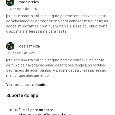
marcia.silva
14 de maio de 2025
jkto site aposta online é seguro parece responsiva no ponto
de velocidade de carregamento com conexão mais lenta; as
ações importantes continuam visíveis. Esse equilíbrio torna
o app mais interessante para testar.
jose.almeida
23 de abril de 2025
jkto site aposta online é seguro parece confiável no ponto
de fluxo de navegação lendo descrições longas; os rótulos
são fáceis de acompanhar. A página causa uma impressão
melhor que algo genérico.
Ver todas as avaliações
Suporte do app
email
E-mail para suporte
site-aposta-service@site-aposta.com