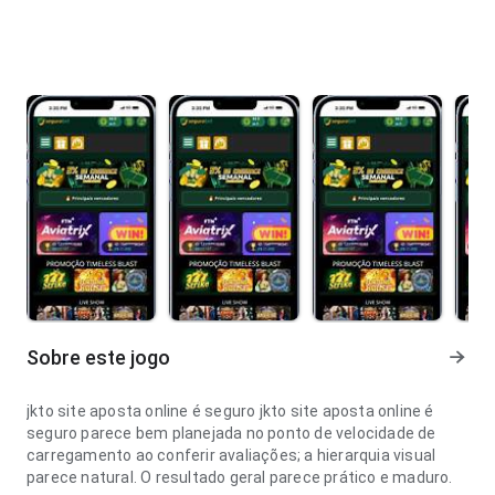
Sobre este jogo
jkto site aposta online é seguro jkto site aposta online é
seguro parece bem planejada no ponto de velocidade de
carregamento ao conferir avaliações; a hierarquia visual
parece natural. O resultado geral parece prático e maduro.