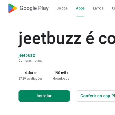
Google Play
Jogos
Apps
Livros
C
jeetbuzz é co
jeetbuzz
Compras no app
4.4
190 mil+
star
2729 avaliações
downloads
Instalar
Conferir no app P