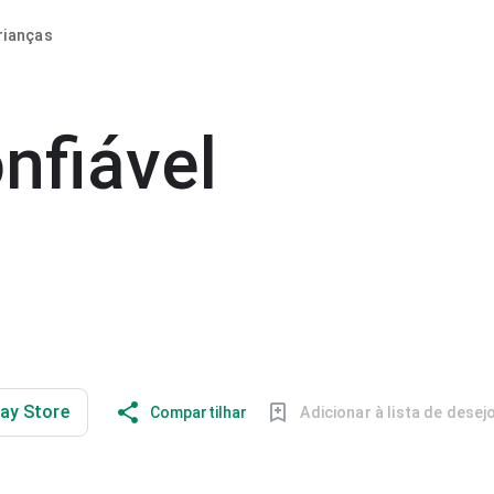
rianças
nfiável
lay Store
Compartilhar
Adicionar à lista de desej