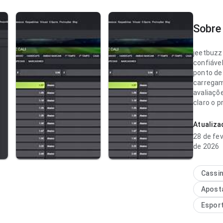
Sobre 
jeetbuzz
confiáve
ponto de
carregam
avaliaçõe
claro o 
resultado
maduro.
Atualiz
28 de fev
jeetbuzz
de 2026
madura n
navegaçã
a página
Cassi
A página
Apost
limpa e s
Espor