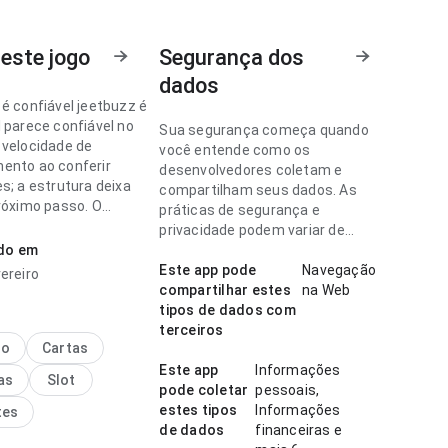
este jogo
Segurança dos
dados
 é confiável jeetbuzz é
l parece confiável no
Sua segurança começa quando
 velocidade de
você entende como os
ento ao conferir
desenvolvedores coletam e
s; a estrutura deixa
compartilham seus dados. As
próximo passo. O
práticas de segurança e
 geral parece prático e
privacidade podem variar de
ado em
acordo com o uso, a região e a
idade.
Este app pode
Navegação
ereiro
 é confiável parece
compartilhar estes
na Web
o ponto de fluxo de
tipos de dados com
o ao alternar detalhes;
terceiros
 não parece carregada.
no
Cartas
 deixa uma impressão
Este app
Informações
as
Slot
egura.
pode coletar
pessoais,
estes tipos
Informações
tes
de dados
financeiras e