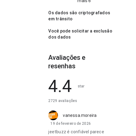
mais 6
Os dados são criptografados
em trânsito
Você pode solicitar a exclusão
dos dados
Avaliações e
resenhas
4.4
star
2729 avaliações
vanessa.moreira
19 de fevereiro de 2026
jeetbuzz é confiável parece