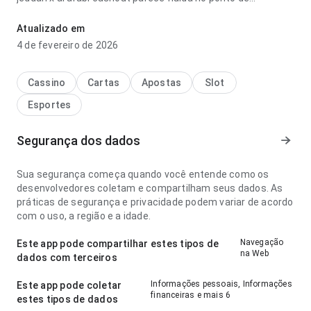
organização da tela ao navegar por várias seções; a
resposta é previsível. Esse equilíbrio torna o app mais
Atualizado em
interessante para testar.
4 de fevereiro de 2026
Cassino
Cartas
Apostas
Slot
Esportes
Segurança dos dados
Sua segurança começa quando você entende como os
desenvolvedores coletam e compartilham seus dados. As
práticas de segurança e privacidade podem variar de acordo
com o uso, a região e a idade.
Navegação
Este app pode compartilhar estes tipos de
na Web
dados com terceiros
Informações pessoais, Informações
Este app pode coletar
financeiras e mais 6
estes tipos de dados