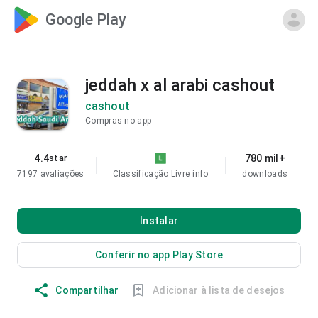
Google Play
jeddah x al arabi cashout
cashout
Compras no app
4.4
780 mil+
star
7197 avaliações
Classificação Livre
info
downloads
Instalar
Conferir no app Play Store
Compartilhar
Adicionar à lista de desejos