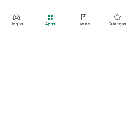
Jogos
Apps
Livros
Crianças
Google Play
Play Pass
Pontos do Play Points
Vales-presente
Resgatar
Política de reembolso