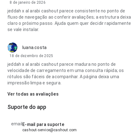
8 de janeiro de 2026
jeddah x al arabi cashout parece consistente no ponto de
fluxo de navegação ao conferir avaliações; a estrutura deixa
claro o próximo passo. Ajuda quem quer decidir rapidamente
se vale instalar.
luana.costa
18 de dezembro de 2025
jeddah x al arabi cashout parece madura no ponto de
velocidade de carregamento em uma consulta rápida; os
rótulos são fáceis de acompanhar. A página deixa uma
impressão limpa e segura.
Ver todas as avaliações
Suporte do app
email
E-mail para suporte
cashout-service@cashout.com