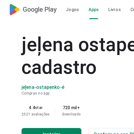
Google Play
Jogos
Apps
Livros
C
jeļena ostap
cadastro
jeļena-ostapenko-é
Compras no app
4.4
720 mil+
star
2521 avaliações
downloads