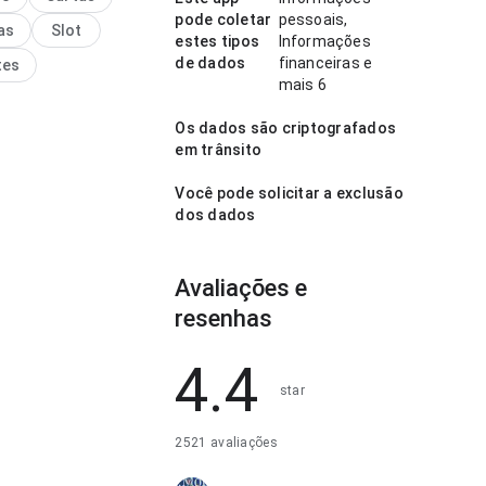
xperiência combina bem
pode coletar
pessoais,
as
Slot
frequente.
estes tipos
Informações
de dados
financeiras e
tes
mais 6
Os dados são criptografados
em trânsito
Você pode solicitar a exclusão
dos dados
Avaliações e
resenhas
4.4
star
2521 avaliações