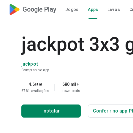
Google Play
Jogos
Apps
Livros
C
jackpot 3x3 g
jackpot
Compras no app
4.6
680 mil+
star
6781 avaliações
downloads
Instalar
Conferir no app P