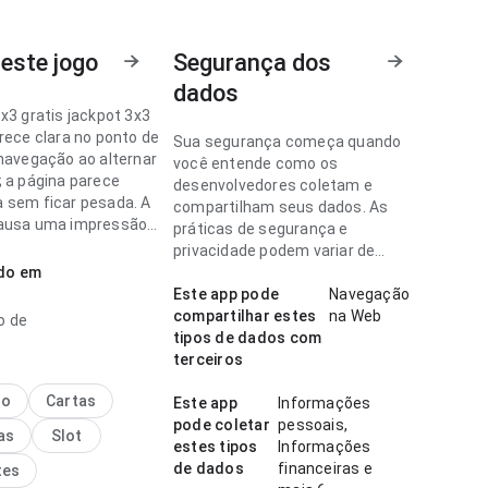
este jogo
Segurança dos
dados
x3 gratis jackpot 3x3
rece clara no ponto de
Sua segurança começa quando
 navegação ao alternar
você entende como os
; a página parece
desenvolvedores coletam e
 sem ficar pesada. A
compartilham seus dados. As
causa uma impressão
práticas de segurança e
ue algo genérico.
privacidade podem variar de
ado em
acordo com o uso, a região e a
3x3 gratis parece
idade.
Este app pode
Navegação
no ponto de velocidade
compartilhar estes
na Web
o de
gamento ao navegar por
tipos de dados com
ções; a hierarquia visual
terceiros
atural. Ajuda quem quer
rapidamente se vale
no
Cartas
Este app
Informações
pode coletar
pessoais,
as
Slot
estes tipos
Informações
de dados
financeiras e
tes