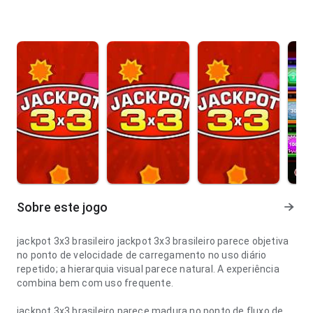
Sobre este jogo
jackpot 3x3 brasileiro jackpot 3x3 brasileiro parece objetiva
no ponto de velocidade de carregamento no uso diário
repetido; a hierarquia visual parece natural. A experiência
combina bem com uso frequente.
jackpot 3x3 brasileiro parece madura no ponto de fluxo de