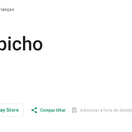
rianças
 bicho
lay Store
Compartilhar
Adicionar à lista de desej