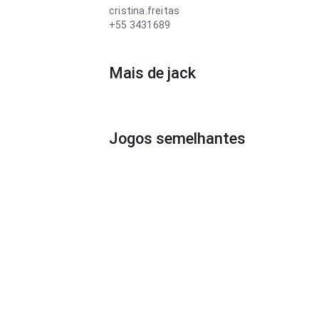
cristina.freitas
+55 3431689
Mais de jack
Jogos semelhantes