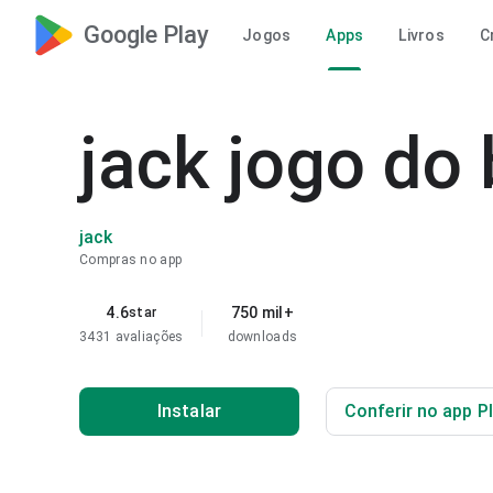
Google Play
Jogos
Apps
Livros
C
jack jogo do
jack
Compras no app
4.6
750 mil+
star
3431 avaliações
downloads
Instalar
Conferir no app P