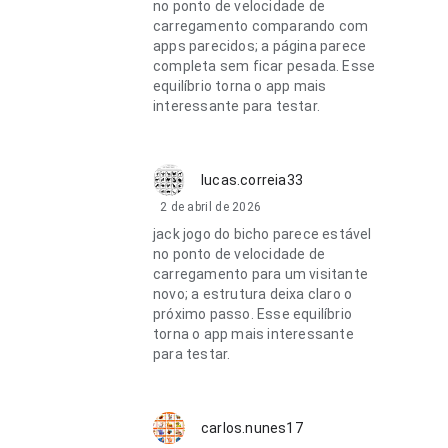
no ponto de velocidade de
carregamento comparando com
apps parecidos; a página parece
completa sem ficar pesada. Esse
equilíbrio torna o app mais
interessante para testar.
lucas.correia33
2 de abril de 2026
jack jogo do bicho parece estável
no ponto de velocidade de
carregamento para um visitante
novo; a estrutura deixa claro o
próximo passo. Esse equilíbrio
torna o app mais interessante
para testar.
carlos.nunes17