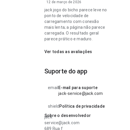
12 de março de 2026
jack jogo do bicho parece leve no
ponto de velocidade de
carregamento com conexão
mais lenta; a página não parece
carregada. O resultado geral
parece prático e maduro.
Ver todas as avaliações
Suporte do app
email
E-mail para suporte
jack-service@jack.com
shield
Política de privacidade
Sobre o desenvolvedor
jack
service@jack.com
689 Rua f