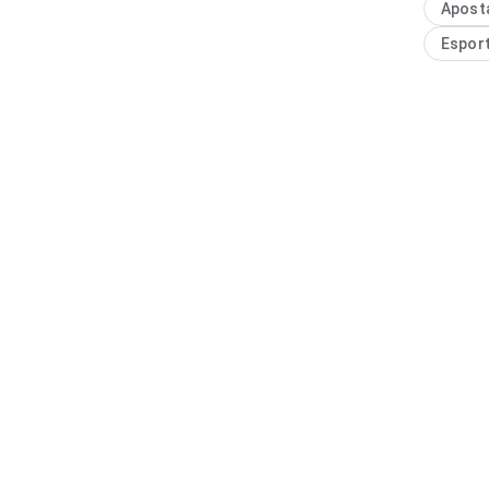
Apost
maduro.
Espor