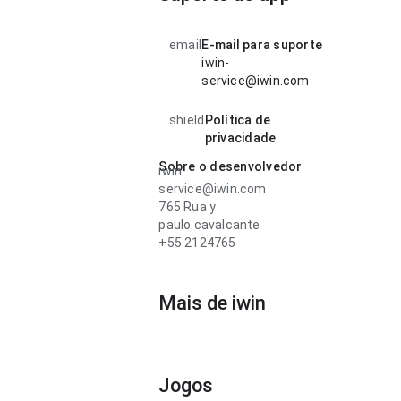
email
E-mail para suporte
iwin-
service@iwin.com
shield
Política de
privacidade
Sobre o desenvolvedor
iwin
service@iwin.com
765 Rua y
paulo.cavalcante
+55 2124765
Mais de iwin
Jogos