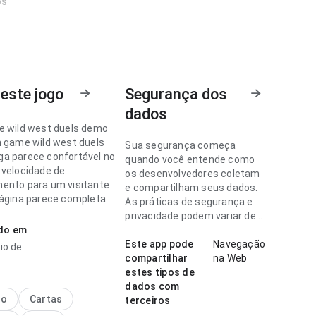
os
este jogo
Segurança dos
dados
e wild west duels demo
n game wild west duels
Sua segurança começa
a parece confortável no
quando você entende como
 velocidade de
os desenvolvedores coletam
ento para um visitante
e compartilham seus dados.
página parece completa
As práticas de segurança e
r pesada. A experiência
privacidade podem variar de
bem com uso frequente.
ado em
acordo com o uso, a região e
a idade.
Este app pode
Navegação
io de
e wild west duels demo
compartilhar
na Web
ece estável no ponto de
estes tipos de
 navegação ao alternar
dados com
 a resposta é previsível. O
no
Cartas
terceiros
 geral parece prático e