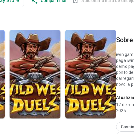
lay Store
Compartilhar
Adicionar à lista de desej
Sobre 
iwin gam
paga iwi
demo pag
ponto de
carregam
novo; a 
sem fica
combina 
Atualiz
12 de ma
iwin gam
2025
paga par
fluxo de
detalhes;
Cassi
resultado