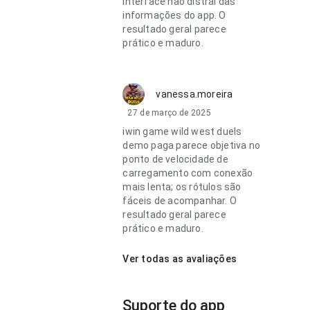
interface não distrai das
informações do app. O
resultado geral parece
prático e maduro.
vanessa.moreira
27 de março de 2025
iwin game wild west duels
demo paga parece objetiva no
ponto de velocidade de
carregamento com conexão
mais lenta; os rótulos são
fáceis de acompanhar. O
resultado geral parece
prático e maduro.
Ver todas as avaliações
Suporte do app