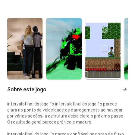
Sobre este jogo
intervalofinal do jogo 1x intervalofinal do jogo 1x parece
clara no ponto de velocidade de carregamento ao navegar
por várias seções; a estrutura deixa claro o próximo passo.
O resultado geral parece prático e maduro.
intervalofinal do jogo 1x parece confiável no ponto de fluxo