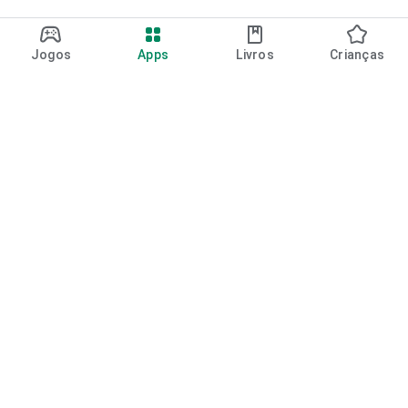
Jogos
Apps
Livros
Crianças
Google Play
Play Pass
Pontos do Play Points
Vales-presente
Resgatar
Política de reembolso
Crianças e família