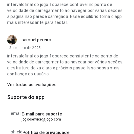
intervalofinal do jogo 1x parece confiável no ponto de
velocidade de carregamento ao navegar por várias seções;
a página não parece carregada. Esse equilíbrio torna o app
mais interessante para testar.
samuel.pereira
3 de julho de 2025
intervalofinal do jogo 1x parece consistente no ponto de
velocidade de carregamento ao navegar por várias seções;
a estrutura deixa claro o próximo passo. Isso passa mais
confiança ao usuário.
Ver todas as avaliações
Suporte do app
email
E-mail para suporte
jogo-service@jogo.com
shield
Política de privacidade