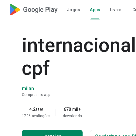
Google Play
Jogos
Apps
Livros
C
internaciona
cpf
milan
Compras no app
4.2
670 mil+
star
1796 avaliações
downloads