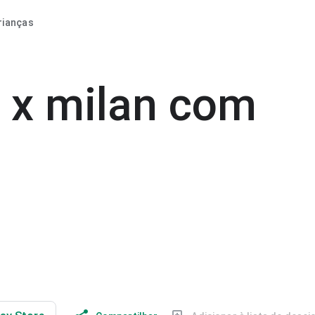
rianças
l x milan com