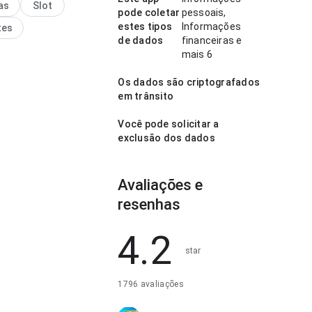
as
Slot
lhes faz diferença.
pode coletar
pessoais,
estes tipos
Informações
tes
de dados
financeiras e
mais 6
Os dados são criptografados
em trânsito
Você pode solicitar a
exclusão dos dados
Avaliações e
resenhas
4.2
star
1796 avaliações