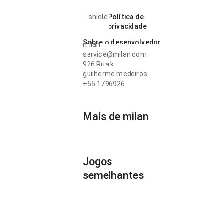
shield
Política de
privacidade
Sobre o desenvolvedor
milan
service@milan.com
926 Rua k
guilherme.medeiros
+55 1796926
Mais de milan
Jogos
semelhantes