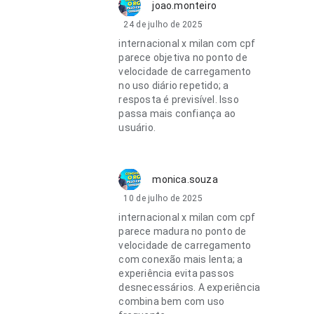
joao.monteiro
24 de julho de 2025
internacional x milan com cpf
parece objetiva no ponto de
velocidade de carregamento
no uso diário repetido; a
resposta é previsível. Isso
passa mais confiança ao
usuário.
monica.souza
10 de julho de 2025
internacional x milan com cpf
parece madura no ponto de
velocidade de carregamento
com conexão mais lenta; a
experiência evita passos
desnecessários. A experiência
combina bem com uso