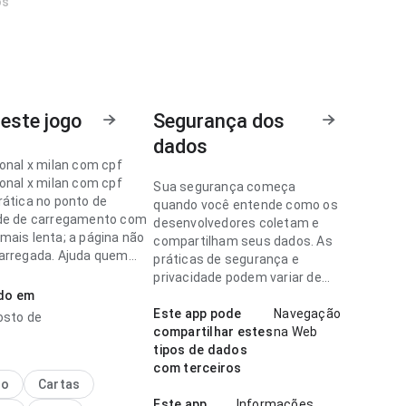
os
este jogo
Segurança dos
dados
ional x milan com cpf
ional x milan com cpf
Sua segurança começa
rática no ponto de
quando você entende como os
de de carregamento com
desenvolvedores coletam e
mais lenta; a página não
compartilham seus dados. As
arregada. Ajuda quem
práticas de segurança e
idir rapidamente se vale
privacidade podem variar de
ado em
acordo com o uso, a região e a
idade.
Este app pode
Navegação
osto de
ional x milan com cpf
compartilhar estes
na Web
stável no ponto de fluxo
tipos de dados
ação para um visitante
com terceiros
página parece completa
no
Cartas
r pesada. Esse cuidado
Este app
Informações