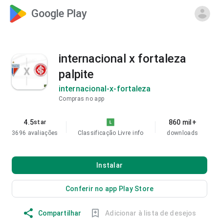
Google Play
internacional x fortaleza
palpite
internacional-x-fortaleza
Compras no app
4.5
860 mil+
star
3696 avaliações
Classificação Livre
info
downloads
Instalar
Conferir no app Play Store
Compartilhar
Adicionar à lista de desejos