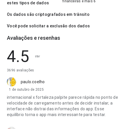
financeiras e mais 6
estes tipos de dados
Os dados são criptografados em trânsito
Você pode solicitar a exclusão dos dados
Avaliações e resenhas
4.5
star
3696 avaliações
paulo.coelho
1 de outubro de 2025
internacional x fortaleza palpite parece rápida no ponto de
velocidade de carregamento antes de decidir instalar; a
interface não distrai das informações do app. Esse
equilíbrio torna o app mais interessante para testar.