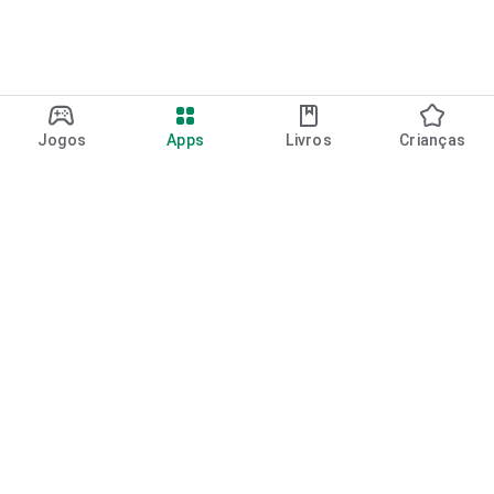
Jogos
Apps
Livros
Crianças
Google Play
Play Pass
Pontos do Play Points
Vales-presente
Resgatar
Política de reembolso