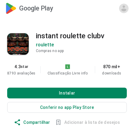
Google Play
instant roulette clubv
roulette
Compras no app
4.3
870 mil+
star
8793 avaliações
Classificação Livre
info
downloads
Instalar
Conferir no app Play Store
Compartilhar
Adicionar à lista de desejos