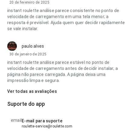
20 de fevereiro de 2025
instant roulette análise parece consistente no ponto de
velocidade de carregamento em uma tela menor; a
resposta é previsível. Ajuda quem quer decidir rapidamente
se vale instalar.
paulo.alves
30 de janeiro de 2025
instant roulette análise parece estável no ponto de
velocidade de carregamento antes de decidir instalar; a
página não parece carregada. A página deixa uma
impressão limpa e segura.
Ver todas as avaliações
Suporte do app
email
E-mail para suporte
roulette-service@roulette.com