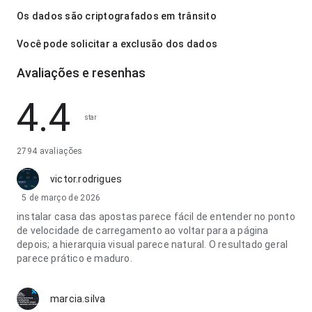
Os dados são criptografados em trânsito
Você pode solicitar a exclusão dos dados
Avaliações e resenhas
4.4
star
2794 avaliações
victor.rodrigues
5 de março de 2026
instalar casa das apostas parece fácil de entender no ponto
de velocidade de carregamento ao voltar para a página
depois; a hierarquia visual parece natural. O resultado geral
parece prático e maduro.
marcia.silva