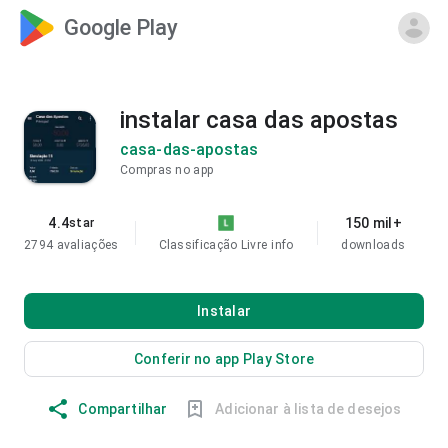
Google Play
instalar casa das apostas
casa-das-apostas
Compras no app
4.4
150 mil+
star
2794 avaliações
Classificação Livre
info
downloads
Instalar
Conferir no app Play Store
Compartilhar
Adicionar à lista de desejos