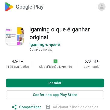
Google Play
igaming o que é ganhar
original
igaming-o-que-é
Compras no app
4.5
570 mil+
star
1125 avaliações
Classificação Livre
info
downloads
Instalar
Conferir no app Play Store
Compartilhar
Adicionar à lista de desejos