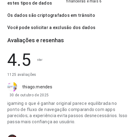
financeiras e mais 6
estes tipos de dados
Os dados são criptografados em trânsito
Você pode solicitar a exclusão dos dados
Avaliações e resenhas
4.5
star
1125 avaliações
thiago.mendes
30 de outubro de 2025
igaming o que é ganhar original parece equilibrada no
ponto de fluxo de navegação comparando com apps
parecidos; a experiência evita passos desnecessários. Isso
passa mais confiança ao usuário.