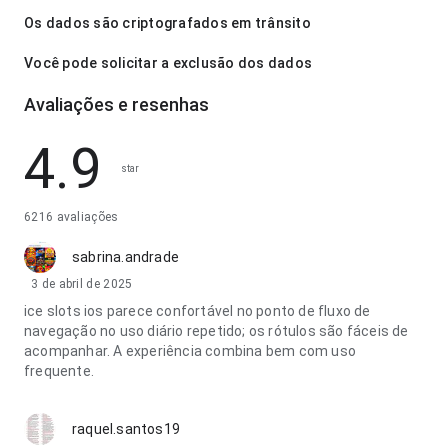
Os dados são criptografados em trânsito
Você pode solicitar a exclusão dos dados
Avaliações e resenhas
4.9
star
6216 avaliações
sabrina.andrade
3 de abril de 2025
ice slots ios parece confortável no ponto de fluxo de
navegação no uso diário repetido; os rótulos são fáceis de
acompanhar. A experiência combina bem com uso
frequente.
raquel.santos19