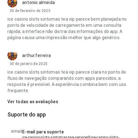
antonio.almeida
20 de fevereiro de 2025
ice casino slots sintomas tea vip parece bem planejada no
ponto de velocidade de carregamento em uma consulta
rápida; a interface não distrai das informações do app. A
página causa uma impressão melhor que algo genérico.
arthur.ferreira
30 de janeiro de 2025
ice casino slots sintomas tea vip parece clara no ponto de
fluxo de navegação comparando com apps parecidos; a
resposta é previsível. A experiência combina bem com uso
frequente.
Ver todas as avaliações
Suporte do app
email
E-mail para suporte
ice-casino-slots-sintomas-tea-service@ice-casino-slots-