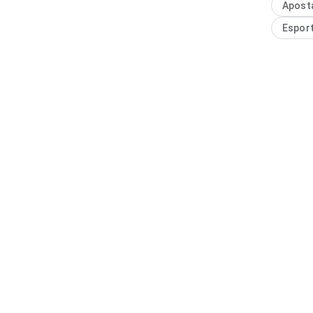
Apost
mais con
Espor