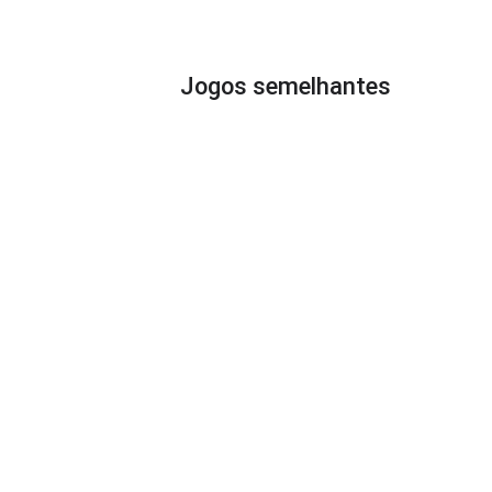
Jogos semelhantes