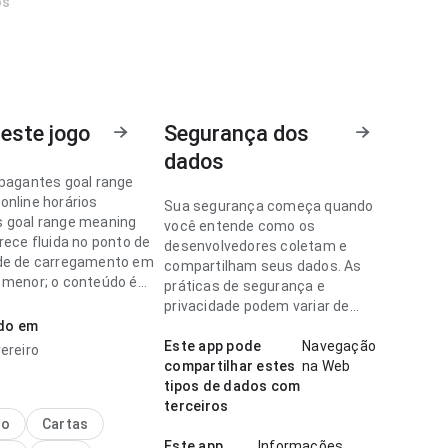
os
este jogo
Segurança dos
dados
 pagantes goal range
online horários
Sua segurança começa quando
 goal range meaning
você entende como os
rece fluida no ponto de
desenvolvedores coletam e
de de carregamento em
compartilham seus dados. As
 menor; o conteúdo é
práticas de segurança e
examinar. Isso passa
privacidade podem variar de
fiança ao usuário.
ado em
acordo com o uso, a região e a
idade.
Este app pode
Navegação
ereiro
 pagantes goal range
compartilhar estes
na Web
online parece clara no
tipos de dados com
 fluxo de navegação com
terceiros
mais lenta; a hierarquia
no
Cartas
rece natural. Isso passa
Este app
Informações