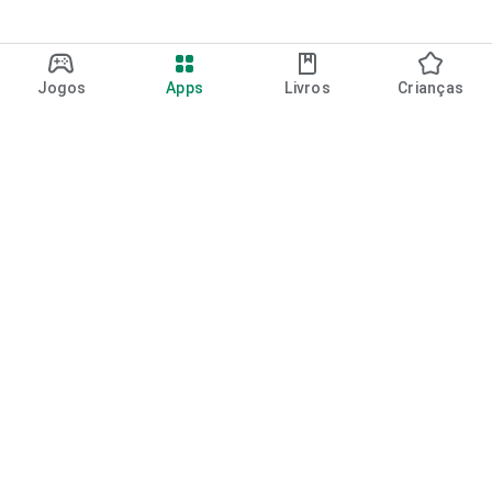
Jogos
Apps
Livros
Crianças
Google Play
Play Pass
Pontos do Play Points
Vales-presente
Resgatar
Política de reembolso