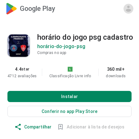
Google Play
horário do jogo psg cadastro
horário-do-jogo-psg
Compras no app
4.4
360 mil+
star
4712 avaliações
Classificação Livre
info
downloads
Instalar
Conferir no app Play Store
Compartilhar
Adicionar à lista de desejos