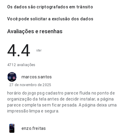
Os dados são criptografados em trânsito
Você pode solicitar a exclusão dos dados
Avaliações e resenhas
4.4
star
4712 avaliações
marcos.santos
27 de novembro de 2025
horário do jogo psg cadastro parece fluida no ponto de
organização da tela antes de decidir instalar; a página
parece completa sem ficar pesada. A página deixa uma
impressão limpa e segura.
enzo.freitas