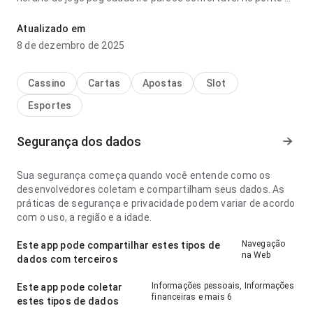
velocidade de carregamento ao conferir avaliações; a
experiência evita passos desnecessários. A experiência
Atualizado em
combina bem com uso frequente.
8 de dezembro de 2025
Cassino
Cartas
Apostas
Slot
Esportes
Segurança dos dados
Sua segurança começa quando você entende como os
desenvolvedores coletam e compartilham seus dados. As
práticas de segurança e privacidade podem variar de acordo
com o uso, a região e a idade.
Navegação
Este app pode compartilhar estes tipos de
na Web
dados com terceiros
Informações pessoais, Informações
Este app pode coletar
financeiras e mais 6
estes tipos de dados