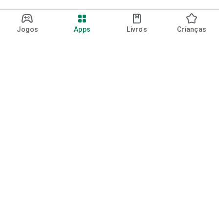
Jogos
Apps
Livros
Crianças
Google Play
Play Pass
Pontos do Play Points
Vales-presente
Resgatar
Política de reembolso
Crianças e família