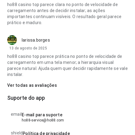
ho88 casino top parece clara no ponto de velocidade de
carregamento antes de decidir instalar; as ações
importantes continuam visíveis. O resultado geral parece
prático e maduro.
larissa.borges
13 de agosto de 2025
ho88 casino top parece prática no ponto de velocidade de
carregamento em uma tela menor; a hierarquia visual
parece natural. Ajuda quem quer decidir rapidamente se vale
instalar.
Ver todas as avaliações
Suporte do app
email
E-mail para suporte
ho88-service@ho88.com
shield
Política de privacidade