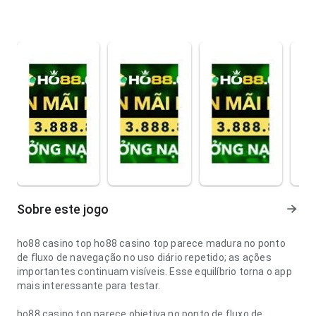
Sobre este jogo
ho88 casino top ho88 casino top parece madura no ponto
de fluxo de navegação no uso diário repetido; as ações
importantes continuam visíveis. Esse equilíbrio torna o app
mais interessante para testar.
ho88 casino top parece objetiva no ponto de fluxo de