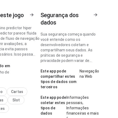
este jogo
Segurança dos
dados
ino predictor hiper
edictor parece fluida
Sua segurança começa quando
 de fluxo de navegação
você entende como os
ir avaliações; a
desenvolvedores coletam e
cia evita passos
compartilham seus dados. As
sários. Isso passa
práticas de segurança e
fiança ao usuário.
privacidade podem variar de
ado em
acordo com o uso, a região e a
sino predictor parece
idade.
Este app pode
Navegação
nho de
 no ponto de fluxo de
compartilhar estes
na Web
o antes de decidir
tipos de dados com
 a página parece
terceiros
 sem ficar pesada. A
no
Cartas
eixa uma impressão
Este app pode
Informações
as
Slot
egura.
coletar estes
pessoais,
tipos de
Informações
tes
dados
financeiras e mais