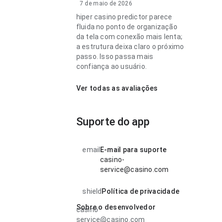
7 de maio de 2026
hiper casino predictor parece
fluida no ponto de organização
da tela com conexão mais lenta;
a estrutura deixa claro o próximo
passo. Isso passa mais
confiança ao usuário.
Ver todas as avaliações
Suporte do app
email
E-mail para suporte
casino-
service@casino.com
shield
Política de privacidade
Sobre o desenvolvedor
casino
service@casino.com