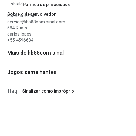
shield
Política de privacidade
Sobre o desenvolvedor
hb88com sinal
service@hb88com sinal.com
684 Rua n
carlos.lopes
+55 4596684
Mais de hb88com sinal
Jogos semelhantes
flag
Sinalizar como impróprio