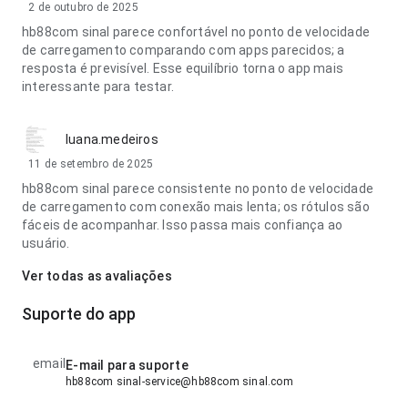
2 de outubro de 2025
hb88com sinal parece confortável no ponto de velocidade
de carregamento comparando com apps parecidos; a
resposta é previsível. Esse equilíbrio torna o app mais
interessante para testar.
luana.medeiros
11 de setembro de 2025
hb88com sinal parece consistente no ponto de velocidade
de carregamento com conexão mais lenta; os rótulos são
fáceis de acompanhar. Isso passa mais confiança ao
usuário.
Ver todas as avaliações
Suporte do app
email
E-mail para suporte
hb88com sinal-service@hb88com sinal.com