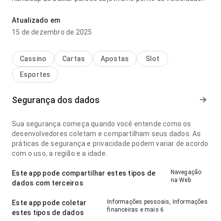
de carregamento no uso diário repetido; os rótulos são
fáceis de acompanhar. A experiência combina bem com uso
Atualizado em
frequente.
15 de dezembro de 2025
Cassino
Cartas
Apostas
Slot
Esportes
Segurança dos dados
Sua segurança começa quando você entende como os
desenvolvedores coletam e compartilham seus dados. As
práticas de segurança e privacidade podem variar de acordo
com o uso, a região e a idade.
Navegação
Este app pode compartilhar estes tipos de
na Web
dados com terceiros
Informações pessoais, Informações
Este app pode coletar
financeiras e mais 6
estes tipos de dados