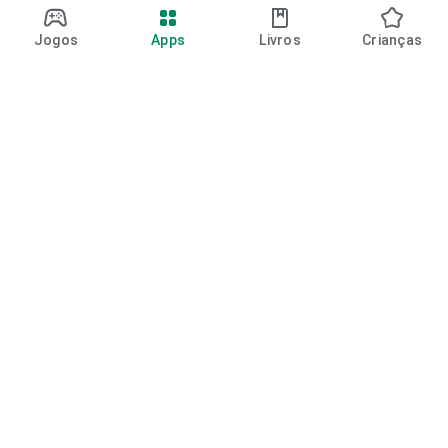
Jogos
Apps
Livros
Crianças
Google Play
Play Pass
Pontos do Play Points
Vales-presente
Resgatar
Política de reembolso
Crianças e família