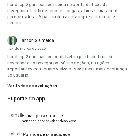
handcap 2 guia parece rápida no ponto de fluxo de
navegação lendo descrições longas; a hierarquia visual
parece natural. A página deixa uma impressão limpa e
segura.
antonio.almeida
27 de março de 2025
handcap 2 guia parece confiável no ponto de fluxo de
navegação ao navegar por várias seções; as ações
importantes continuam visíveis. Isso passa mais confiança
ao usuário.
Ver todas as avaliações
Suporte do app
email
E-mail para suporte
handcap-service@handcap.com
shield
Política de privacidade