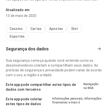
distrai das informações do app. Esse equilíbrio torna o app
mais interessante para testar.
Atualizado em
13 de maio de 2025
Cassino
Cartas
Apostas
Slot
Esportes
Segurança dos dados
Sua segurança começa quando você entende como os
desenvolvedores coletam e compartilham seus dados. As
práticas de segurança e privacidade podem variar de acordo
com o uso, a região e a idade.
Navegação
Este app pode compartilhar estes tipos de
na Web
dados com terceiros
Informações pessoais, Informações
Este app pode coletar
financeiras e mais 6
estes tipos de dados