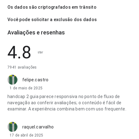
Os dados são criptografados em trânsito
Você pode solicitar a exclusão dos dados
Avaliações e resenhas
4.8
star
7941 avaliações
felipe.castro
1 de maio de 2025
handcap 2 guia parece responsiva no ponto de fluxo de
navegação ao conferir avaliações; o conteúdo é fácil de
examinar. A experiência combina bem com uso frequente.
raquel.carvalho
17 de abril de 2025