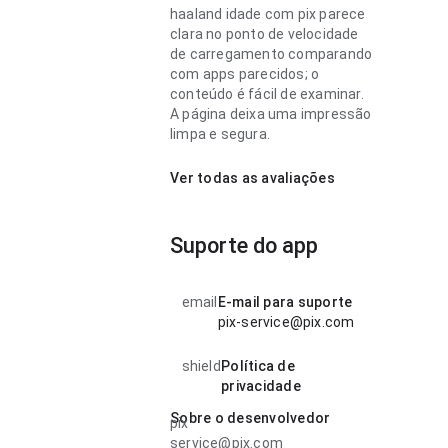
haaland idade com pix parece
clara no ponto de velocidade
de carregamento comparando
com apps parecidos; o
conteúdo é fácil de examinar.
A página deixa uma impressão
limpa e segura.
Ver todas as avaliações
Suporte do app
email
E-mail para suporte
pix-service@pix.com
shield
Política de
privacidade
Sobre o desenvolvedor
pix
service@pix.com