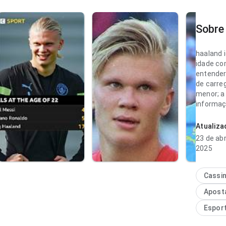
Sobre 
haaland 
idade com
entender
de carre
menor; a 
informaç
combina 
Atualiz
haaland 
23 de abr
planejad
2025
de carre
instalar;
carregad
Cassi
bem com 
Apost
Espor