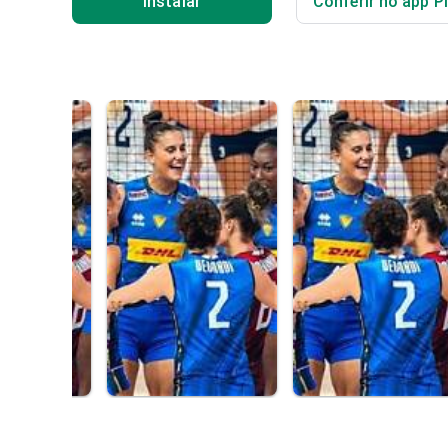
Instalar
Conferir no app P