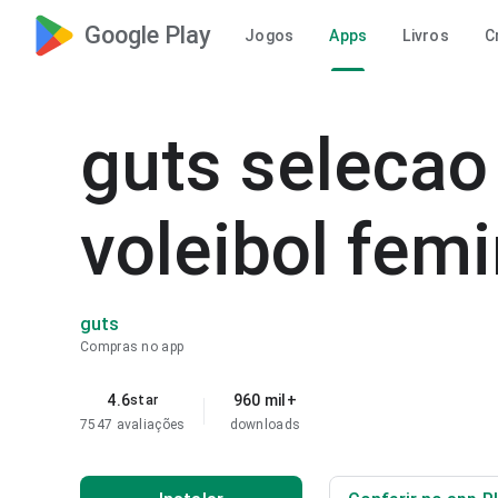
Google Play
Jogos
Apps
Livros
C
guts selecao 
voleibol femi
guts
Compras no app
4.6
960 mil+
star
7547 avaliações
downloads