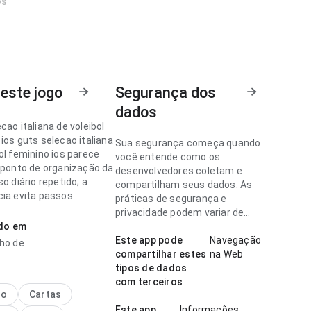
os
este jogo
Segurança dos
dados
cao italiana de voleibol
ios guts selecao italiana
Sua segurança começa quando
ol feminino ios parece
você entende como os
o ponto de organização da
desenvolvedores coletam e
so diário repetido; a
compartilham seus dados. As
cia evita passos
práticas de segurança e
sários. Esse cuidado
privacidade podem variar de
lhes faz diferença.
ado em
acordo com o uso, a região e a
idade.
Este app pode
Navegação
nho de
cao italiana de voleibol
compartilhar estes
na Web
ios parece fácil de
tipos de dados
 no ponto de fluxo de
com terceiros
ão comparando com
no
Cartas
cidos; a hierarquia
Este app
Informações