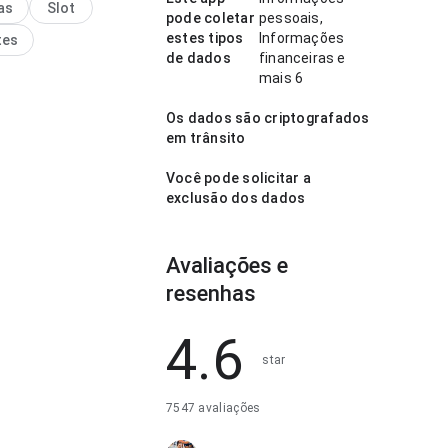
as
Slot
rece natural. A página
pode coletar
pessoais,
a impressão limpa e
estes tipos
Informações
tes
de dados
financeiras e
mais 6
Os dados são criptografados
em trânsito
Você pode solicitar a
exclusão dos dados
Avaliações e
resenhas
4.6
star
7547 avaliações