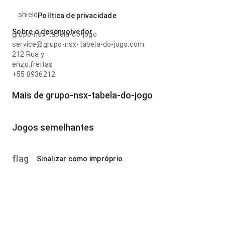
shield
Política de privacidade
Sobre o desenvolvedor
grupo-nsx-tabela-do-jogo
service@grupo-nsx-tabela-do-jogo.com
212 Rua y
enzo.freitas
+55 8936212
Mais de grupo-nsx-tabela-do-jogo
Jogos semelhantes
flag
Sinalizar como impróprio