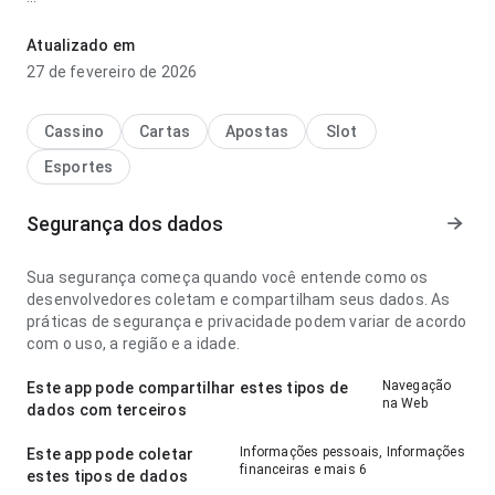
grupo nsx tabela do jogo 21 parece fluida no ponto de fluxo
de navegação lendo descrições longas; a interface não
Atualizado em
distrai das informações do app. O resultado geral parece
27 de fevereiro de 2026
prático e maduro.
Cassino
Cartas
Apostas
Slot
Esportes
Segurança dos dados
Sua segurança começa quando você entende como os
desenvolvedores coletam e compartilham seus dados. As
práticas de segurança e privacidade podem variar de acordo
com o uso, a região e a idade.
Navegação
Este app pode compartilhar estes tipos de
na Web
dados com terceiros
Informações pessoais, Informações
Este app pode coletar
financeiras e mais 6
estes tipos de dados