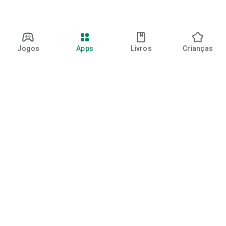
Jogos
Apps
Livros
Crianças
Google Play
Play Pass
Pontos do Play Points
Vales-presente
Resgatar
Política de reembolso