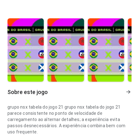
Sobre este jogo
grupo nsx tabela do jogo 21 grupo nsx tabela do jogo 21
parece consistente no ponto de velocidade de
carregamento ao alternar detalhes; a experiência evita
passos desnecessários. A experiência combina bem com
uso frequente.