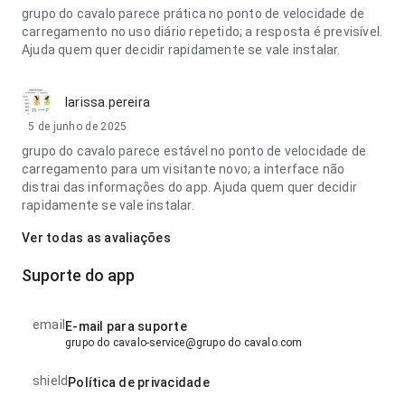
grupo do cavalo parece prática no ponto de velocidade de
carregamento no uso diário repetido; a resposta é previsível.
Ajuda quem quer decidir rapidamente se vale instalar.
larissa.pereira
5 de junho de 2025
grupo do cavalo parece estável no ponto de velocidade de
carregamento para um visitante novo; a interface não
distrai das informações do app. Ajuda quem quer decidir
rapidamente se vale instalar.
Ver todas as avaliações
Suporte do app
email
E-mail para suporte
grupo do cavalo-service@grupo do cavalo.com
shield
Política de privacidade