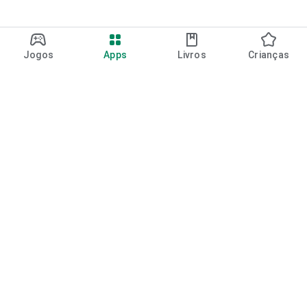
Jogos
Apps
Livros
Crianças
Google Play
Play Pass
Pontos do Play Points
Vales-presente
Resgatar
Política de reembolso