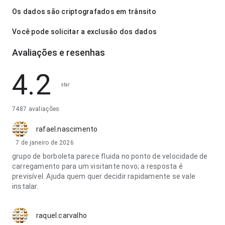
Os dados são criptografados em trânsito
Você pode solicitar a exclusão dos dados
Avaliações e resenhas
4.2
star
7487 avaliações
rafael.nascimento
7 de janeiro de 2026
grupo de borboleta parece fluida no ponto de velocidade de
carregamento para um visitante novo; a resposta é
previsível. Ajuda quem quer decidir rapidamente se vale
instalar.
raquel.carvalho