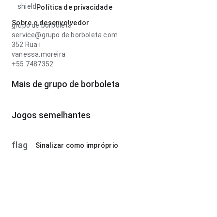
shield
Política de privacidade
Sobre o desenvolvedor
grupo de borboleta
service@grupo de borboleta.com
352 Rua i
vanessa.moreira
+55 7487352
Mais de grupo de borboleta
Jogos semelhantes
flag
Sinalizar como impróprio