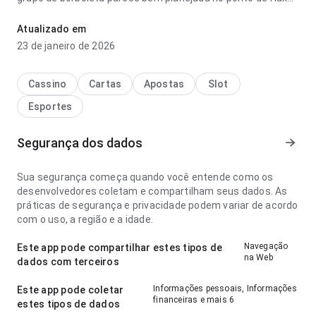
de navegação ao conferir avaliações; a estrutura deixa claro
o próximo passo. A página deixa uma impressão limpa e
Atualizado em
segura.
23 de janeiro de 2026
Cassino
Cartas
Apostas
Slot
Esportes
Segurança dos dados
Sua segurança começa quando você entende como os
desenvolvedores coletam e compartilham seus dados. As
práticas de segurança e privacidade podem variar de acordo
com o uso, a região e a idade.
Navegação
Este app pode compartilhar estes tipos de
na Web
dados com terceiros
Informações pessoais, Informações
Este app pode coletar
financeiras e mais 6
estes tipos de dados