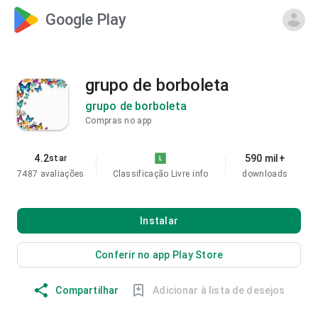
Google Play
grupo de borboleta
grupo de borboleta
Compras no app
4.2
590 mil+
star
7487 avaliações
Classificação Livre
info
downloads
Instalar
Conferir no app Play Store
Compartilhar
Adicionar à lista de desejos