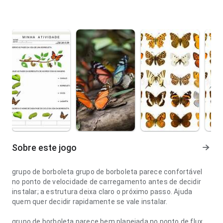
Sobre este jogo
grupo de borboleta grupo de borboleta parece confortável
no ponto de velocidade de carregamento antes de decidir
instalar; a estrutura deixa claro o próximo passo. Ajuda
quem quer decidir rapidamente se vale instalar.
grupo de borboleta parece bem planejada no ponto de fluxo