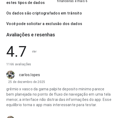
financeiras e mais 6
estes tipos de dados
Os dados são criptografados em trânsito
Você pode solicitar a exclusão dos dados
Avaliações e resenhas
4.7
star
1166 avaliações
carlos.lopes
25 de dezembro de 2025
grêmio x vasco da gama palpite deposito minimo parece
bem planejada no ponto de fluxo de navegação em uma tela
menor; a interface não distrai das informações do app. Esse
equilíbrio torna o app mais interessante para testar.