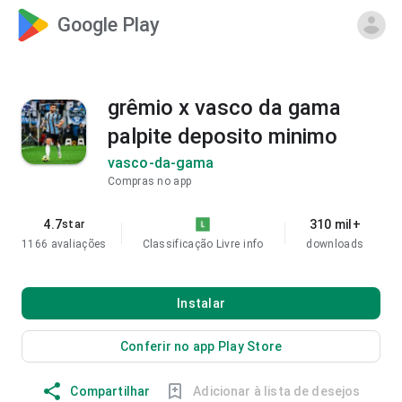
Google Play
grêmio x vasco da gama
palpite deposito minimo
vasco-da-gama
Compras no app
4.7
310 mil+
star
1166 avaliações
Classificação Livre
info
downloads
Instalar
Conferir no app Play Store
Compartilhar
Adicionar à lista de desejos