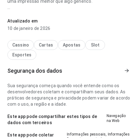
uma impressão melhor que algo genérico.
grêmio x vasco da gama palpite deposito minimo parece
bem planejada no ponto de velocidade de carregamento
Atualizado em
antes de decidir instalar; a interface não distrai das
10 de janeiro de 2026
informações do app. Esse equilíbrio torna o app mais
interessante para testar.
Cassino
Cartas
Apostas
Slot
Esportes
Segurança dos dados
Sua segurança começa quando você entende como os
desenvolvedores coletam e compartilham seus dados. As
práticas de segurança e privacidade podem variar de acordo
com o uso, a região e a idade.
Navegação
Este app pode compartilhar estes tipos de
na Web
dados com terceiros
Informações pessoais, Informações
Este app pode coletar