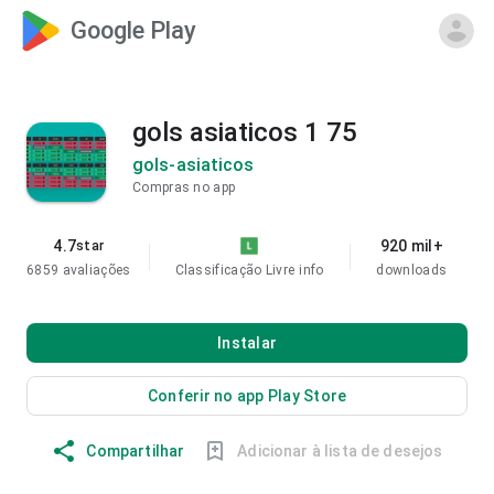
Google Play
gols asiaticos 1 75
gols-asiaticos
Compras no app
4.7
920 mil+
star
6859 avaliações
Classificação Livre
info
downloads
Instalar
Conferir no app Play Store
Compartilhar
Adicionar à lista de desejos