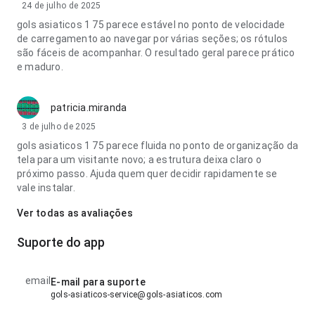
24 de julho de 2025
gols asiaticos 1 75 parece estável no ponto de velocidade
de carregamento ao navegar por várias seções; os rótulos
são fáceis de acompanhar. O resultado geral parece prático
e maduro.
patricia.miranda
3 de julho de 2025
gols asiaticos 1 75 parece fluida no ponto de organização da
tela para um visitante novo; a estrutura deixa claro o
próximo passo. Ajuda quem quer decidir rapidamente se
vale instalar.
Ver todas as avaliações
Suporte do app
email
E-mail para suporte
gols-asiaticos-service@gols-asiaticos.com