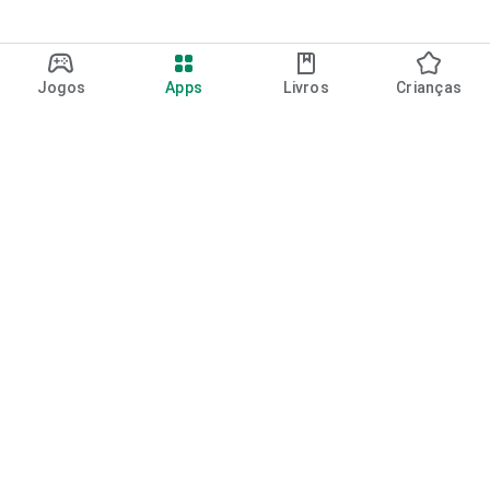
Jogos
Apps
Livros
Crianças
Google Play
Play Pass
Pontos do Play Points
Vales-presente
Resgatar
Política de reembolso