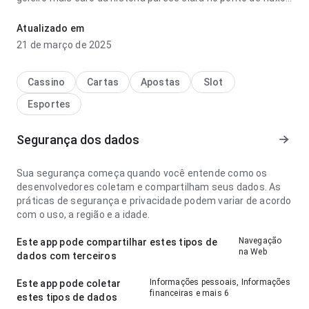
de navegação ao navegar por várias seções; a hierarquia
visual parece natural. A experiência combina bem com uso
Atualizado em
frequente.
21 de março de 2025
Cassino
Cartas
Apostas
Slot
Esportes
Segurança dos dados
Sua segurança começa quando você entende como os
desenvolvedores coletam e compartilham seus dados. As
práticas de segurança e privacidade podem variar de acordo
com o uso, a região e a idade.
Navegação
Este app pode compartilhar estes tipos de
na Web
dados com terceiros
Informações pessoais, Informações
Este app pode coletar
financeiras e mais 6
estes tipos de dados