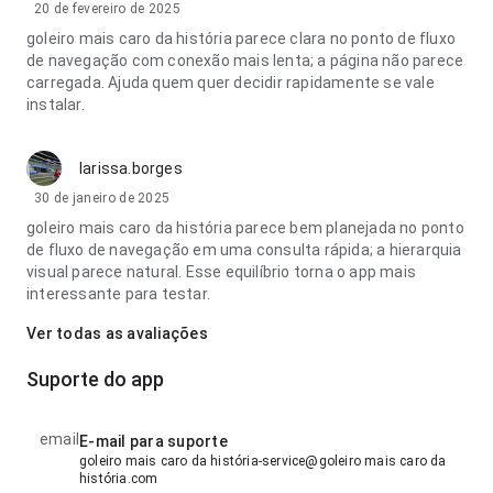
20 de fevereiro de 2025
goleiro mais caro da história parece clara no ponto de fluxo
de navegação com conexão mais lenta; a página não parece
carregada. Ajuda quem quer decidir rapidamente se vale
instalar.
larissa.borges
30 de janeiro de 2025
goleiro mais caro da história parece bem planejada no ponto
de fluxo de navegação em uma consulta rápida; a hierarquia
visual parece natural. Esse equilíbrio torna o app mais
interessante para testar.
Ver todas as avaliações
Suporte do app
email
E-mail para suporte
goleiro mais caro da história-service@goleiro mais caro da
história.com