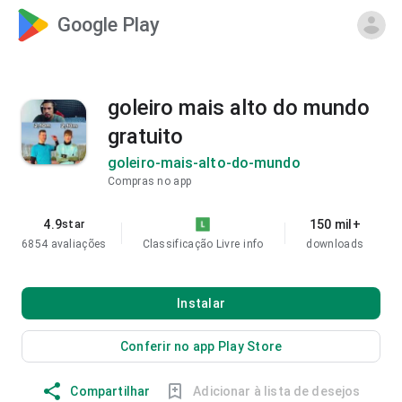
Google Play
goleiro mais alto do mundo
gratuito
goleiro-mais-alto-do-mundo
Compras no app
4.9
150 mil+
star
6854 avaliações
Classificação Livre
info
downloads
Instalar
Conferir no app Play Store
Compartilhar
Adicionar à lista de desejos