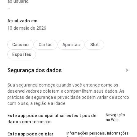
ao usuário.
goleiro mais alto do mundo gratuito parece estável no ponto
de velocidade de carregamento ao conferir avaliações; a
Atualizado em
página não parece carregada. A página causa uma
10 de maio de 2026
impressão melhor que algo genérico.
Cassino
Cartas
Apostas
Slot
Esportes
Segurança dos dados
Sua segurança começa quando você entende como os
desenvolvedores coletam e compartilham seus dados. As
práticas de segurança e privacidade podem variar de acordo
com o uso, a região e a idade.
Navegação
Este app pode compartilhar estes tipos de
na Web
dados com terceiros
Informações pessoais, Informações
Este app pode coletar