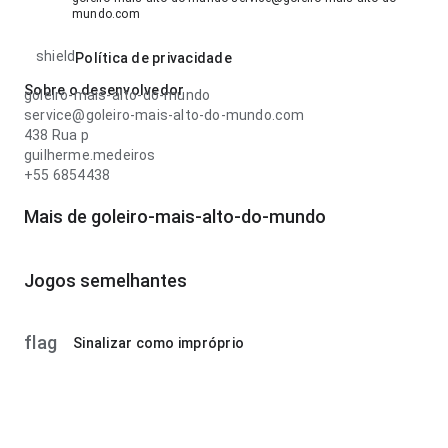
mundo.com
shield
Política de privacidade
Sobre o desenvolvedor
goleiro-mais-alto-do-mundo
service@goleiro-mais-alto-do-mundo.com
438 Rua p
guilherme.medeiros
+55 6854438
Mais de goleiro-mais-alto-do-mundo
Jogos semelhantes
flag
Sinalizar como impróprio