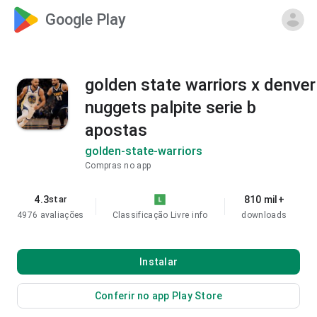
Google Play
golden state warriors x denver
nuggets palpite serie b
apostas
golden-state-warriors
Compras no app
4.3
810 mil+
star
4976 avaliações
Classificação Livre
info
downloads
Instalar
Conferir no app Play Store