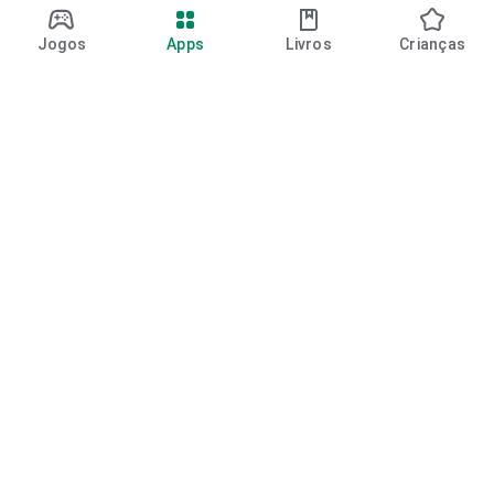
Jogos
Apps
Livros
Crianças
Google Play
Play Pass
Pontos do Play Points
Vales-presente
Resgatar
Política de reembolso
Crianças e família